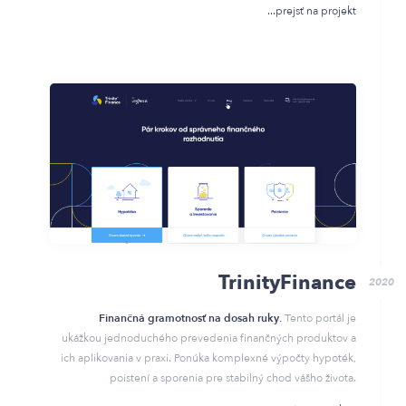
prejsť na projekt
TrinityFinance
2020
Finančná gramotnosť na dosah ruky.
Tento portál je
ukážkou jednoduchého prevedenia finančných produktov a
ich aplikovania v praxi. Ponúka komplexné výpočty hypoték,
poistení a sporenia pre stabilný chod vášho života.