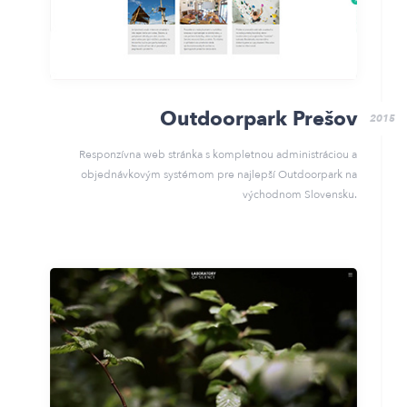
Outdoorpark Prešov
2015
Responzívna web stránka s kompletnou administráciou a
objednávkovým systémom pre najlepší Outdoorpark na
východnom Slovensku.