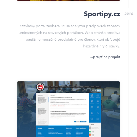
Sportipy.cz
2016
Stávkový portál zaoberajúci sa analýzou predpovedi zápasov
umiestnených na stávkových portáloch. Web stránka predáva
paušálne mesačné predplatné pre členov, ktorí obľubujú
hazardné hry či stávky.
prejsť na projekt