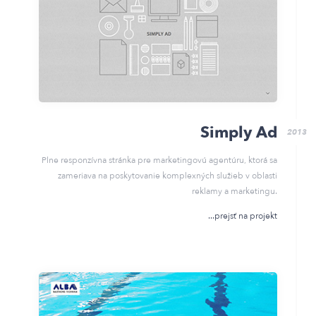
Simply Ad
2013
Plne responzívna stránka pre marketingovú agentúru, ktorá sa
zameriava na poskytovanie komplexných služieb v oblasti
reklamy a marketingu.
prejsť na projekt