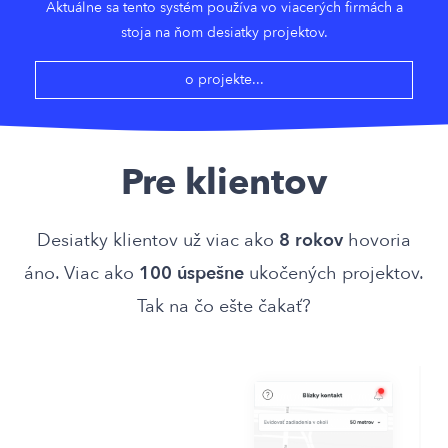
Aktuálne sa tento systém používa vo viacerých firmách a
stoja na ňom desiatky projektov.
o projekte...
Pre klientov
Desiatky klientov už viac ako
8 rokov
hovoria
áno. Viac ako
100 úspešne
ukočených projektov.
Tak na čo ešte čakať?