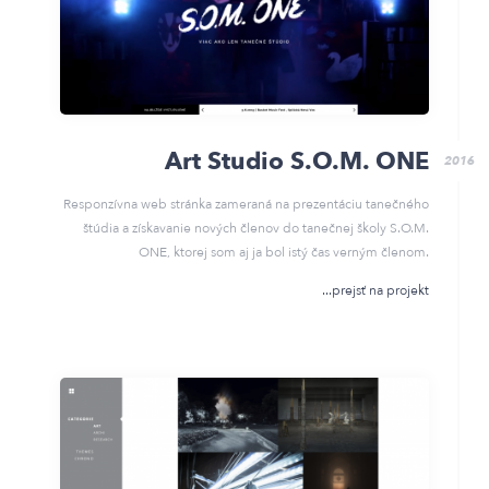
Art Studio S.O.M. ONE
2016
Responzívna web stránka zameraná na prezentáciu tanečného
štúdia a získavanie nových členov do tanečnej školy S.O.M.
ONE, ktorej som aj ja bol istý čas verným členom.
prejsť na projekt