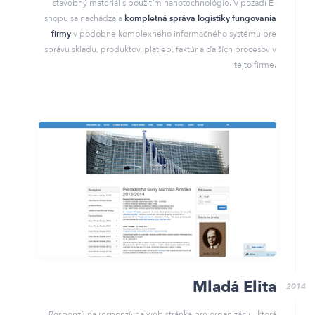
stavebný materiál s použitím nanotechnológie. V pozadí E-
shopu sa nachádzala
kompletná správa logistiky fungovania
firmy
v podobne komplexného informačného systému pre
správu skladu, produktov, platieb, faktúr a ďalších procesov v
tejto firme.
Mladá Elita
2014
Responzívna responzívna web stránka pre organizáciu, ktorá