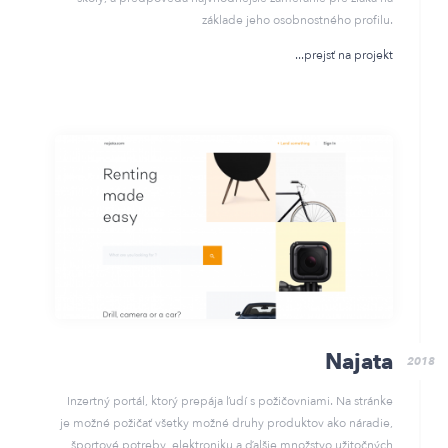
základe jeho osobnostného profilu.
prejsť na projekt
Najata
2018
Inzertný portál, ktorý prepája ľudí s požičovniami. Na stránke
je možné požičať všetky možné druhy produktov ako náradie,
športové potreby, elektroniku a ďalšie množstvo užitočných