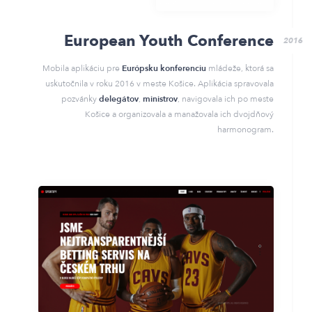
European Youth Conference
2016
Mobila aplikáciu pre
Európsku konferenciu
mládeže, ktorá sa
uskutočnila v roku 2016 v meste Košice. Aplikácia spravovala
pozvánky
delegátov
,
ministrov
, navigovala ich po meste
Košice a organizovala a manažovala ich dvojdňový
harmonogram.