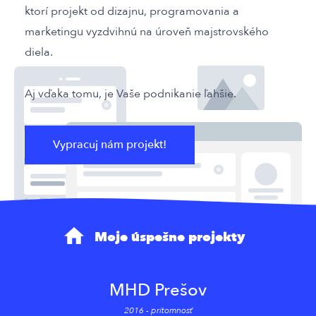
ktorí projekt od dizajnu, programovania a
marketingu vyzdvihnú na úroveň majstrovského
diela.
Aj vďaka tomu, je Vaše podnikanie ľahšie.
Vypracuj nám projekt!
Moje úspešne projekty
MHD Prešov
2016 - prítomnosť