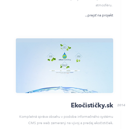
atmosféru.
prejsť na projekt
Ekočističky.sk
2014
Kompletná správa obsahu v podobe informačného systému
CMS pre web zameraný na vývoj a predaj ekočističiek.