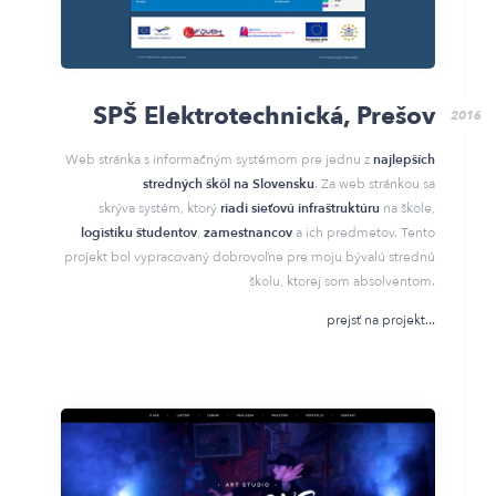
SPŠ Elektrotechnická, Prešov
2016
Web stránka s informačným systémom pre jednu z
najlepších
stredných škôl na Slovensku
. Za web stránkou sa
skrýva systém, ktorý
riadi
sieťovú infraštruktúru
na škole,
logistiku študentov
,
zamestnancov
a ich predmetov. Tento
projekt bol vypracovaný dobrovoľne pre moju bývalú strednú
školu, ktorej som absolventom.
prejsť na projekt