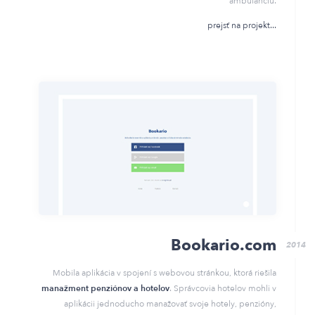
ambulanciu.
prejsť na projekt
Bookario.com
2014
Mobila aplikácia v spojení s webovou stránkou, ktorá riešila
manažment penziónov a hotelov
. Správcovia hotelov mohli v
aplikácii jednoducho manažovať svoje hotely, penzióny,