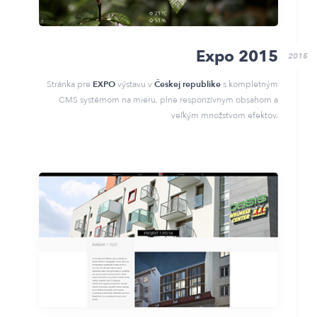
Expo 2015
2015
Stránka pre
EXPO
výstavu v
Českej republike
s kompletným
CMS systémom na mieru, plne responzívnym obsahom a
veľkým množstvom efektov.