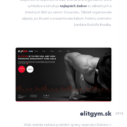
vyhľadáva a združuje
najlepších žiakov
zo základných a
stredných škôl po celom Slovensku. Taktiež organizovala
zájazdy po Bruseli a prezentovala žiakom históriu známeho
bankára Rudolfa Bosáka.
elitgym.sk
2014
Web stránka riešiaca problém správy rezervácii klientov v