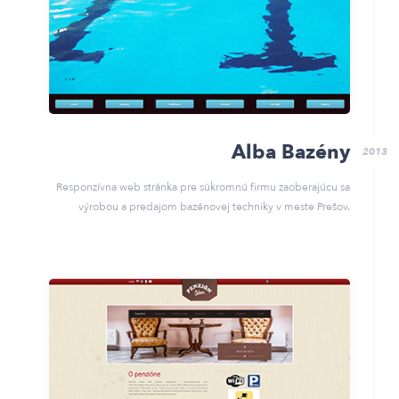
Alba Bazény
2013
Responzívna web stránka pre súkromnú firmu zaoberajúcu sa
výrobou a predajom bazénovej techniky v meste Prešov.