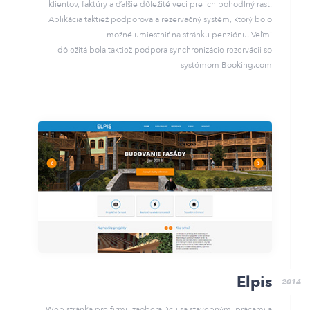
klientov, faktúry a ďalšie dôležité veci pre ich pohodlný rast.
Aplikácia taktiež podporovala rezervačný systém, ktorý bolo
možné umiestniť na stránku penziónu. Veľmi
dôležitá bola taktiež podpora synchronizácie rezervácii so
systémom Booking.com
Elpis
2014
Web stránka pre firmu zaoberajúcu sa stavebnými prácami a