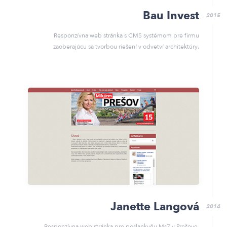
Bau Invest
2015
Responzívna web stránka s CMS systémom pre firmu
zaoberajúcu sa tvorbou riešení v odvetví architektúry.
Janette Langová
2014
Responzívna web stránka pre poslankyňu MsZ v Prešove.