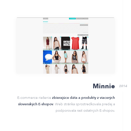
Minnie
2014
E-commerce riešenie
zbierajúce dáta a
produkty
z viacerých
slovenských E-shopov
. Web stránka sprostredkovala predaj a
podporovala rast ostatných E-shopov.