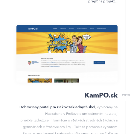
prejsť na projekt
KamPO.sk
2019
Dobročinný portál pre žiakov základných škôl
, vytvorený na
Hackatone v Prešove s umiestnením na zlatej
priečke. Združuje informácie o všetkých stredných školách a
gymnáziách v Prešovskom kraji. Taktiež pomáha s výberom
školy, a predpovedá najvhodnejšie zameranie pre žiaka na