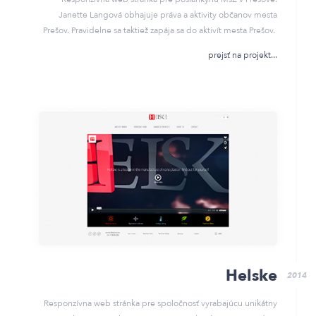
Janette Langová obhajuje práva a aktivity občanov mesta
Prešov. Pravidelne sa taktiež zapája sa do aktivít mesta Prešov.
prejsť na projekt
Helske
2014
Responzívna web stránka pre spoločnosť vyrabajúcu unikátny