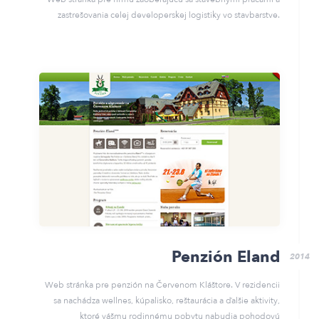
zastrešovania celej developerskej logistiky vo stavbarstve.
Penzión Eland
2014
Web stránka pre penzión na Červenom Kláštore. V rezidencii
sa nachádza wellnes, kúpalisko, reštaurácia a ďalšie aktivity,
ktoré vášmu rodinnému pobytu nabudia pohodovú