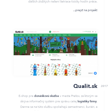
ďalších zložitých riešení šetriace tisícky hodín práce.
prejsť na projekt
Qualit.sk
2017
E-shop pre
donáškovú služba
v meste Prešov, za ktorým sa
skrýva informačný systém pre správu celej
logistiky firmy
.
Denne sa na túto službu spoliehajú zamestnanci, kuriéri, a