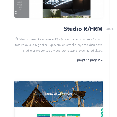
Studio R/FRM
2016
Štúdio zamerané na umelecký vývoj a prezentovanie slávnych
festivalov ako Signal či Expo. Na ich stránke nájdete dizajnové
štúdie či prezentácie viacerých dizajnérskych produktov.
prejsť na projekt