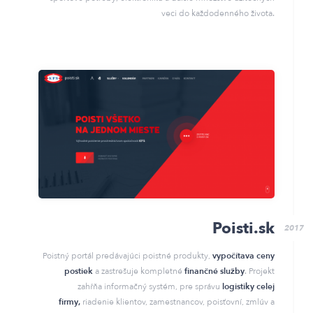
veci do každodenného života.
Poisti.sk
2017
Poistný portál predávajúci poistné produkty,
vypočítava ceny
postiek
a zastrešuje kompletné
finančné služby
. Projekt
zahŕňa informačný systém, pre správu
logistiky celej
firmy,
riadenie klientov, zamestnancov, poisťovní, zmlúv a