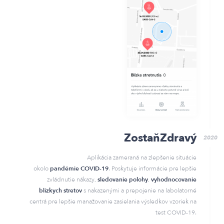
ZostaňZdravý
2020
Aplikácia zameraná na zlepšenie situácie
okolo
pandémie COVID-19
. Poskytuje informácie pre lepšie
zvládnutie nákazy,
sledovanie polohy
,
vyhodnocovanie
blízkych stretov
s nakazenými a prepojenie na labolatorné
centrá pre lepšie manažovanie zasielania výsledkov vzoriek na
test COVID-19.