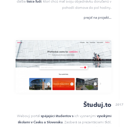
ďalšie
tisíce ľudí
, ktorí chcú mať svoju objednávku doručenú v
pohodli domova do pol hodiny.
prejsť na projekt
Študuj.to
2017
Webový portál
spájajúci študentov s
ich vysnenými
vysokými
školami v Česku a Slovensku
. Zaoberá sa prezentáciami škôl,